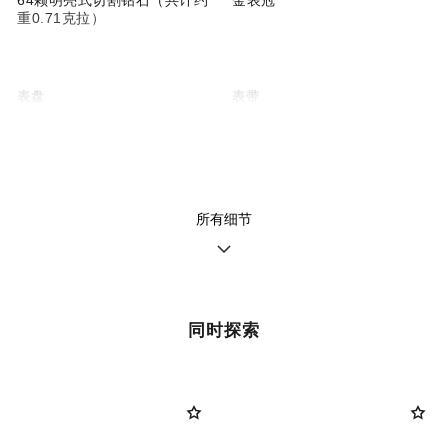
重0.71克拉）
表盘
表带
乳白色环形雕纹表盘，日期显
可更换式黑色菱格纹绗缝小牛
示盘
皮表带，BEIGE米色18K金扣
针式表扣，镶嵌48颗明亮式切
割钻石（共计约重0.28克
拉），另附一条表带
所有细节
机芯
功能
高精确度石英机芯
日期
时、分显示
同时探索
防水
30米