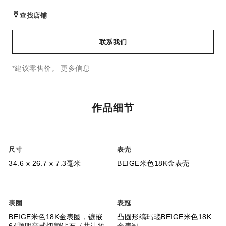
查找店铺
联系我们
↩
*建议零售价。
更多信息
作品细节
尺寸
表壳
34.6 x 26.7 x 7.3毫米
BEIGE米色18K金表壳
表圈
表冠
BEIGE米色18K金表圈，镶嵌
凸圆形缟玛瑙BEIGE米色18K
64颗明亮式切割钻石（共计约
金表冠