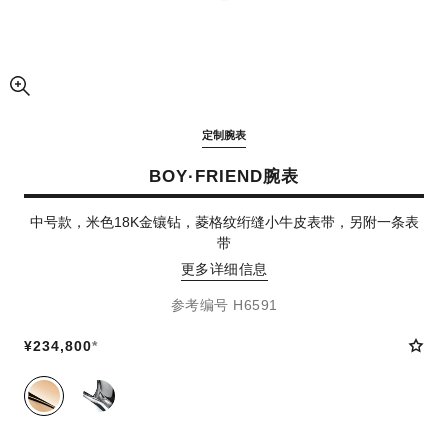
放大视图
定制腕表
BOY·FRIEND腕表
中号款，米色18K金镶钻，菱格纹绗缝小牛皮表带，另附一条表
带
更多详细信息
参考编号 H6591
¥234,800
*
同系列款式
(2)