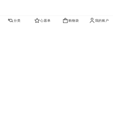
分类
心愿单
购物袋
我的账户
心愿单
购物袋
账户
联系我们
寻找店铺
品牌资讯​
即刻订阅，获取香奈儿最新资讯。
订阅
香奈儿主页
腕表
BOY·FRIEND
BOY·FRIEND腕表，BEIGE米色K金