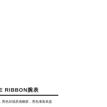
E RIBBON腕表
属，黑色丝绒质感橡胶，黑色漆面表盘