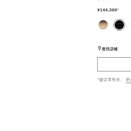
¥144,300
*
同系列款式
(3)
查找店铺
↩
*建议零售价。
更