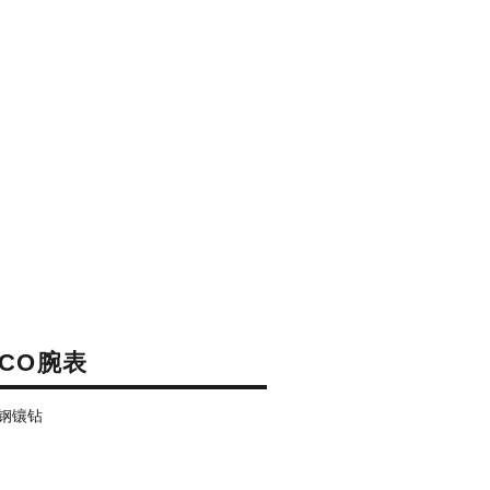
OCO腕表
钢镶钻