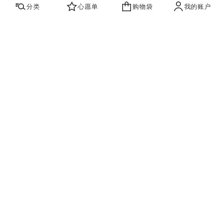
分类
心愿单
购物袋
我的账户
心愿单
购物袋
账户
联系我们
寻找店铺
品牌资讯​
即刻订阅，获取香奈儿最新资讯。
订阅
香奈儿主页
腕表
BOY·FRIEND