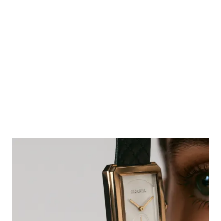
中号款，精钢镶钻，菱格纹绗
缝小牛皮表带，另附一条表带
参考编号 H6402
¥89,200
*
查看详细信息