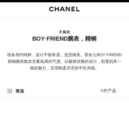
启用高对比
子系列
BOY·FRIEND腕表，精钢
线条简约纯粹，设计平衡有度，造型臻美。香奈儿BOY·FRIEND
精钢腕表散发含蓄低调的气度。以极致优雅的设计，彰显别具一
格的魅力，呈现刚柔并济的中性风格。
5件产品
筛选
新品