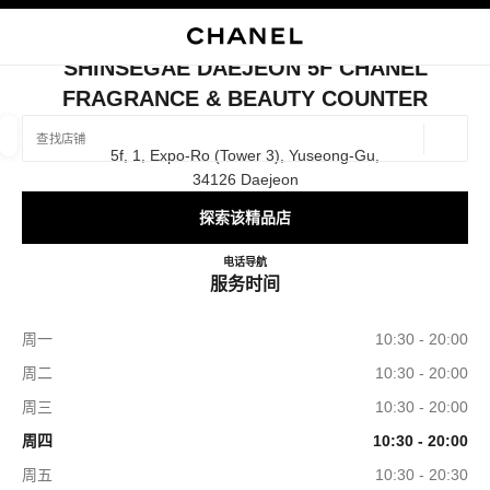
启用高对比
关闭精品店卡片 SHINSEGAE DAEJEON 5F CHANEL FRAGRANCE &
SHINSEGAE DAEJEON 5F CHANEL
FRAGRANCE & BEAUTY COUNTER
查找销售店铺
地理位
5f, 1, Expo-Ro (tower 3), Yuseong-Gu,
相关建议会显示在此搜索栏下方
0 有相关建议
34126 Daejeon
探索该精品店
精品
眼镜
腕表与高级珠宝
香水与美容品
筛选结果依据：
筛选条件
Shinsegae Daejeon 5F CHANEL F
电话
+82 42 607 8549
导航
服务时间
周一
10:30 - 20:00
周二
10:30 - 20:00
周三
10:30 - 20:00
周四
10:30 - 20:00
周五
10:30 - 20:30