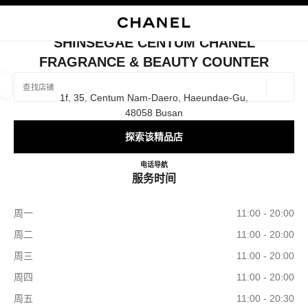
启用高对比
关闭精品店卡片 SHINSEGAE CENTUM CHANEL FRAGRANCE & BE
SHINSEGAE CENTUM CHANEL
FRAGRANCE & BEAUTY COUNTER
查找销售店铺
地理位
1f, 35, Centum Nam-Daero, Haeundae-Gu,
相关建议会显示在此搜索栏下方
0 有相关建议
48058 Busan
探索该精品店
精品
眼镜
腕表与高级珠宝
香水与美容品
筛选结果依据：
筛选条件
Shinsegae Centum CHANEL Frag
电话
+82 51 745 2290
导航
服务时间
周一
11:00 - 20:00
周二
11:00 - 20:00
周三
11:00 - 20:00
周四
11:00 - 20:00
周五
11:00 - 20:30