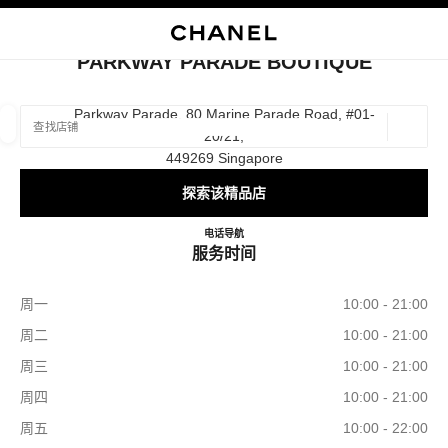
启用高对比
关闭精品店卡片 PARKWAY PARADE BOUTIQUE
PARKWAY PARADE BOUTIQUE
查找销售店铺
Parkway Parade, 80 Marine Parade Road, #01-
20/21,
地理位
相关建议会显示在此搜索栏下方
0 有相关建议
449269 Singapore
探索该精品店
精品
眼镜
腕表与高级珠宝
香水与美容品
筛选结果依据：
筛选条件
PARKWAY PARADE BOUTI
电话
8003211500
导航
服务时间
周一
10:00 - 21:00
周二
10:00 - 21:00
周三
10:00 - 21:00
周四
10:00 - 21:00
周五
10:00 - 22:00