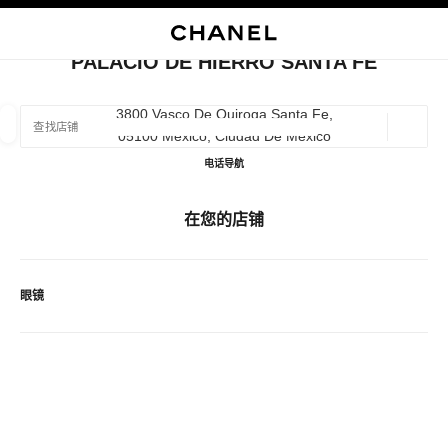
启用高对比
关闭精品店卡片 PALACIO DE HIERRO SANTA FE
PALACIO DE HIERRO SANTA FE
查找销售店铺
3800 Vasco De Quiroga Santa Fe,
05100 Mexico, Ciudad De México
地理位
相关建议会显示在此搜索栏下方
0 有相关建议
PALACIO DE HIERRO SANTA
电话
55 4742 1077
导航
精品
眼镜
腕表与高级珠宝
香水与美容品
在您的店铺
筛选结果依据：
筛选条件
眼镜