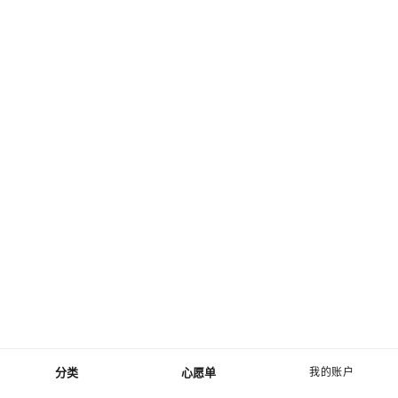
分类
心愿单
我的账户
菜单 - 主导航