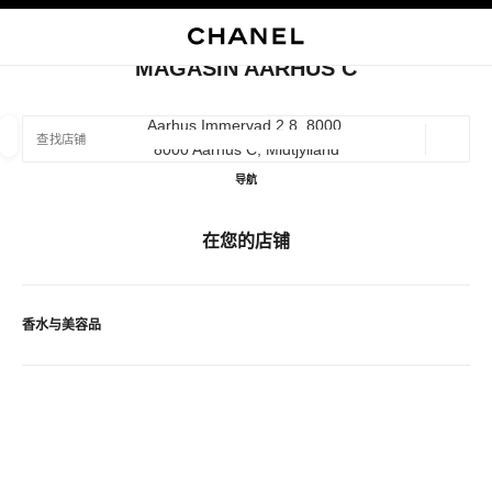
启用高对比
关闭精品店卡片 MAGASIN AARHUS C
MAGASIN AARHUS C
查找销售店铺
Aarhus Immervad 2 8, 8000,
8000 Aarhus C, Midtjylland
地理位
相关建议会显示在此搜索栏下方
0 有相关建议
Magasin Aarhus C
导航
精品
眼镜
腕表与高级珠宝
香水与美容品
在您的店铺
筛选结果依据：
筛选条件
香水与美容品