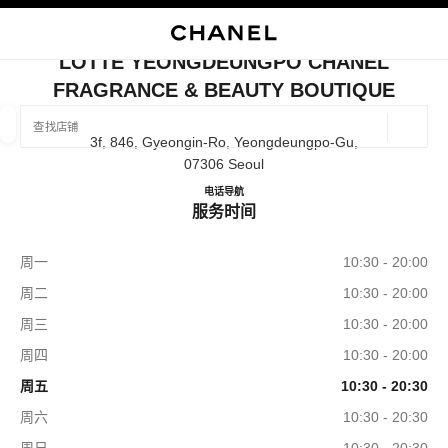
启用高对比
关闭精品店卡片 LOTTE YEONGDEUNGPO CHANEL FRAGRANCE & 
LOTTE YEONGDEUNGPO CHANEL
FRAGRANCE & BEAUTY BOUTIQUE
查找销售店铺
地理位
3f, 846, Gyeongin-Ro, Yeongdeungpo-Gu,
相关建议会显示在此搜索栏下方
0 有相关建议
07306 Seoul
Lotte Yeongdeungpo CHANEL Fr
电话
+82 2 2164 5166
导航
精品
眼镜
腕表与高级珠宝
服务时间
香水与美容品
筛选结果依据：
筛选条件
周一
10:30 - 20:00
周二
10:30 - 20:00
周三
10:30 - 20:00
周四
10:30 - 20:00
周五
10:30 - 20:30
周六
10:30 - 20:30