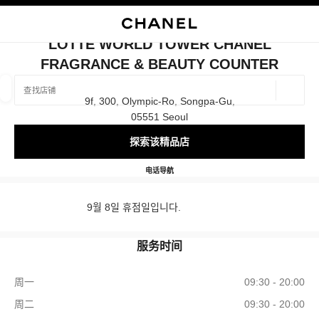
启用高对比
关闭精品店卡片 LOTTE WORLD TOWER CHANEL FRAGRANCE & B
LOTTE WORLD TOWER CHANEL
FRAGRANCE & BEAUTY COUNTER
查找销售店铺
地理位
9f, 300, Olympic-Ro, Songpa-Gu,
相关建议会显示在此搜索栏下方
0 有相关建议
05551 Seoul
探索该精品店
精品
眼镜
腕表与高级珠宝
香水与美容品
筛选结果依据：
筛选条件
Lotte World Tower CHANEL Fra
电话
+82 2 3213 3827
导航
9월 8일 휴점일입니다.
服务时间
周一
09:30 - 20:00
周二
09:30 - 20:00