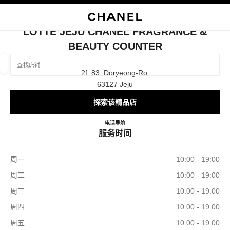
启用高对比
关闭精品店卡片 LOTTE JEJU CHANEL FRAGRANCE & BEAUTY C
LOTTE JEJU CHANEL FRAGRANCE &
BEAUTY COUNTER
查找销售店铺
地理位
2f, 83, Doryeong-Ro,
相关建议会显示在此搜索栏下方
0 有相关建议
63127 Jeju
探索该精品店
精品
眼镜
腕表与高级珠宝
香水与美容品
筛选结果依据：
筛选条件
Lotte Jeju CHANEL Fragrance &
电话
+82 64 793 3086
导航
服务时间
周一
10:00 - 19:00
周二
10:00 - 19:00
周三
10:00 - 19:00
周四
10:00 - 19:00
周五
10:00 - 19:00