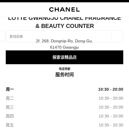
启用高对比
关闭精品店卡片 LOTTE GWANGJU CHANEL FRAGRANCE & BEAUT
LOTTE GWANGJU CHANEL FRAGRANCE
& BEAUTY COUNTER
查找销售店铺
地理位
2f, 268, Dongnip-Ro, Dong-Gu,
相关建议会显示在此搜索栏下方
0 有相关建议
61470 Gwangju
探索该精品店
精品
眼镜
腕表与高级珠宝
香水与美容品
筛选结果依据：
筛选条件
Lotte Gwangju CHANEL Fragran
电话
+82 62 221 1126
导航
服务时间
周一
10:30 - 20:00
周二
10:30 - 20:00
周三
10:30 - 20:00
周四
10:30 - 20:00
周五
10:30 - 20:30