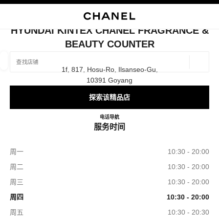
启用高对比
关闭精品店卡片 HYUNDAI KINTEX CHANEL FRAGRANCE & BEAUT
HYUNDAI KINTEX CHANEL FRAGRANCE &
BEAUTY COUNTER
查找销售店铺
地理位
1f, 817, Hosu-Ro, Ilsanseo-Gu,
相关建议会显示在此搜索栏下方
0 有相关建议
10391 Goyang
探索该精品店
精品
眼镜
腕表与高级珠宝
香水与美容品
筛选结果依据：
筛选条件
Hyundai Kintex CHANEL Fragra
电话
+82 31 822 3190
导航
服务时间
周一
10:30 - 20:00
周二
10:30 - 20:00
周三
10:30 - 20:00
周四
10:30 - 20:00
周五
10:30 - 20:30