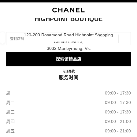
启用高对比
关闭精品店卡片 HIGHPOINT BOUTIQUE
HIGHPOINT BOUTIQUE
查找销售店铺
120-200 Rosamond Road Highpoint Shopping
Centre Level 3,
地理位
相关建议会显示在此搜索栏下方
0 有相关建议
3032 Maribyrnong, Vic
探索该精品店
精品
眼镜
腕表与高级珠宝
香水与美容品
筛选结果依据：
筛选条件
HIGHPOINT BOUTIQUE
电话
1300 242 635
导航
服务时间
周一
09:00 - 17:30
周二
09:00 - 17:30
周三
09:00 - 17:30
周四
09:00 - 21:00
周五
09:00 - 21:00