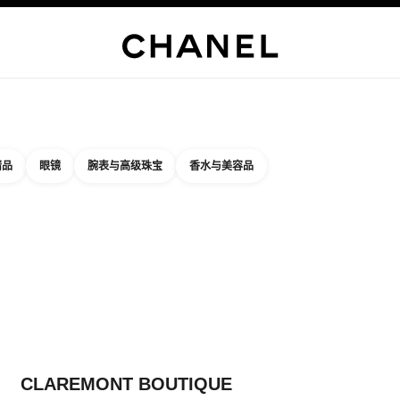
精品店专属
企业
高级定制服
精品
臻品珠宝
高级珠宝
腕表
眼镜
香水
彩妆
护肤品
关于香奈
精品
眼镜
腕表与高级珠宝
香水与美容品
结果依据：
件
您附近的精品店信息
品店卡片 CLAREMONT BOUTIQUE
CLAREMONT BOUTIQUE