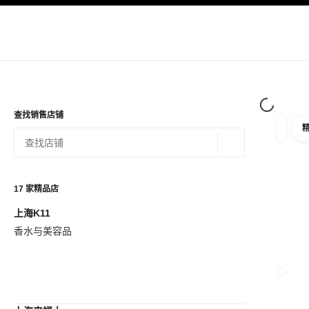
导航
启用高对比
查找销售店铺
筛选
筛选条
地理位置 - 寻找
相关建议会显示在此搜索栏下方
0 有相关建议
17
家精品店
上海K11
查看筛选条件
香水与美容品
关闭精