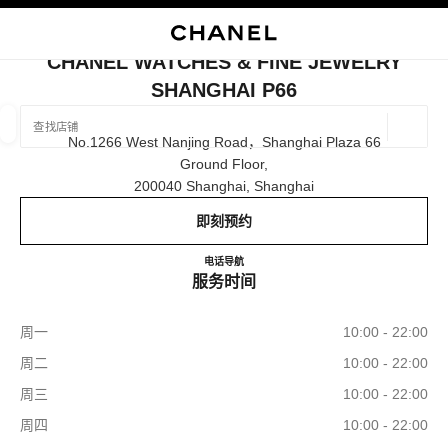
启用高对比
关闭精品店卡片 CHANEL WATCHES & FINE JEWELRY SHANGHAI P
CHANEL WATCHES & FINE JEWELRY
SHANGHAI P66
查找销售店铺
地理位
No.1266 West Nanjing Road，shanghai Plaza 66
相关建议会显示在此搜索栏下方
0 有相关建议
Ground Floor,
200040 Shanghai, Shanghai
精品
眼镜
腕表与高级珠宝
香水与美容品
筛选结果依据：
筛选条件
即刻预约
CHANEL WATCHES & FINE 
电话
4009555888
导航
服务时间
周一
10:00 - 22:00
周二
10:00 - 22:00
周三
10:00 - 22:00
周四
10:00 - 22:00