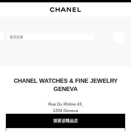
启用高对比
关闭精品店卡片 CHANEL WATCHES & FINE JEWELRY GENEVA
查找销售店铺
地理位
相关建议会显示在此搜索栏下方
0 有相关建议
精品
眼镜
腕表与高级珠宝
香水与美容品
筛选结果依据：
筛选条件
CHANEL WATCHES & FINE JEWELRY
GENEVA
Rue Du Rhône 43,
1204 Geneva
探索该精品店