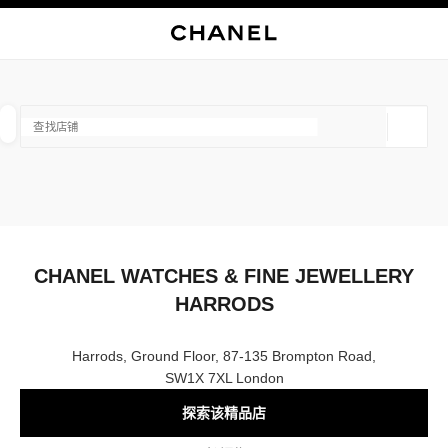
启用高对比
关闭精品店卡片 CHANEL WATCHES & FINE JEWELLERY HARROD
查找销售店铺
地理位
相关建议会显示在此搜索栏下方
0 有相关建议
精品
眼镜
腕表与高级珠宝
香水与美容品
筛选结果依据：
筛选条件
CHANEL WATCHES & FINE JEWELLERY
HARRODS
Harrods, Ground Floor, 87-135 Brompton Road,
SW1X 7XL London
探索该精品店