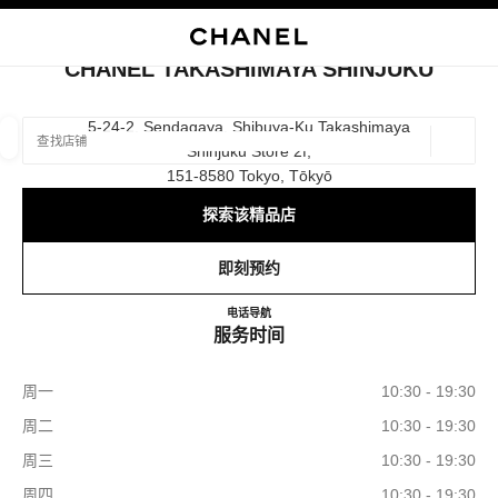
启用高对比
关闭精品店卡片 CHANEL TAKASHIMAYA SHINJUKU
CHANEL TAKASHIMAYA SHINJUKU
查找销售店铺
5-24-2, Sendagaya, Shibuya-Ku Takashimaya
Shinjuku Store 2f,
地理位
相关建议会显示在此搜索栏下方
0 有相关建议
151-8580 Tokyo, Tōkyō
探索该精品店
精品
眼镜
腕表与高级珠宝
香水与美容品
筛选结果依据：
筛选条件
即刻预约
CHANEL TAKASHIMAYA SH
电话
0120-552-735
导航
服务时间
周一
10:30 - 19:30
周二
10:30 - 19:30
周三
10:30 - 19:30
周四
10:30 - 19:30