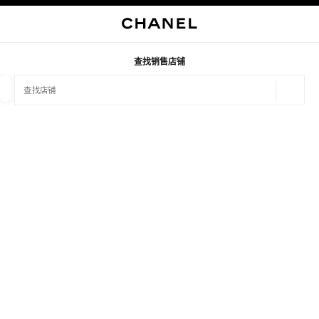
启用高对比
查找销售店铺
地理位
相关建议会显示在此搜索栏下方
0 有相关建议
精品
眼镜
腕表与高级珠宝
香水与美容品
筛选结果依据：
筛选条件