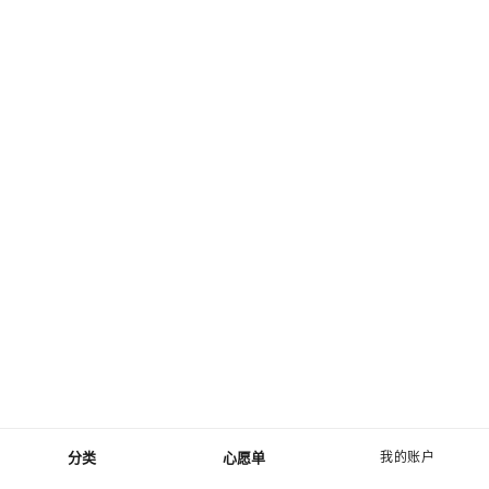
分类
心愿单
我的账户
菜单 - 主导航