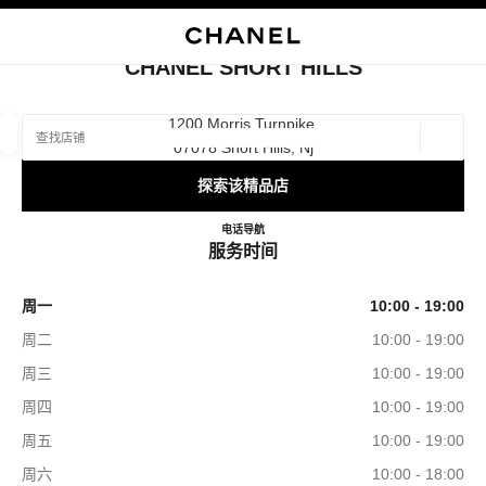
启用高对比
关闭精品店卡片 CHANEL SHORT HILLS
CHANEL SHORT HILLS
查找销售店铺
1200 Morris Turnpike,
07078 Short Hills, Nj
地理位
相关建议会显示在此搜索栏下方
0 有相关建议
探索该精品店
精品
眼镜
腕表与高级珠宝
香水与美容品
CHANEL SHORT HILLS
电话
9739128055
导航
筛选结果依据：
筛选条件
服务时间
周一
10:00 - 19:00
周二
10:00 - 19:00
周三
10:00 - 19:00
周四
10:00 - 19:00
周五
10:00 - 19:00
周六
10:00 - 18:00