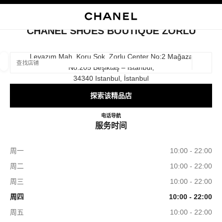
启用高对比
关闭精品店卡片 CHANEL SHOES BOUTIQUE ZORLU
CHANEL SHOES BOUTIQUE ZORLU
查找销售店铺
Levazım Mah. Koru Sok. Zorlu Center No:2 Mağaza
No:205 Beşiktaş – İstanbul,
地理位
相关建议会显示在此搜索栏下方
0 有相关建议
34340 Istanbul, İstanbul
探索该精品店
精品
眼镜
腕表与高级珠宝
香水与美容品
筛选结果依据：
筛选条件
CHANEL SHOES BOUTIQUE
电话
+90 212 806 18 01
导航
服务时间
周一
10:00 - 22:00
周二
10:00 - 22:00
周三
10:00 - 22:00
周四
10:00 - 22:00
周五
10:00 - 22:00