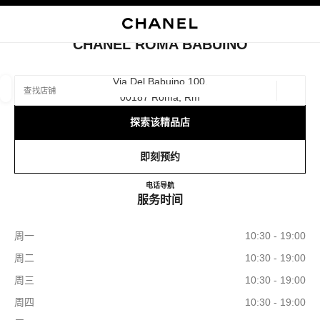
启用高对比
关闭精品店卡片 CHANEL ROMA BABUINO
CHANEL ROMA BABUINO
查找销售店铺
Via Del Babuino 100,
00187 Roma, Rm
地理位
相关建议会显示在此搜索栏下方
0 有相关建议
探索该精品店
精品
眼镜
腕表与高级珠宝
香水与美容品
即刻预约
筛选结果依据：
筛选条件
CHANEL ROMA BABUINO
电话
+39 06 6976 6599
导航
服务时间
周一
10:30 - 19:00
周二
10:30 - 19:00
周三
10:30 - 19:00
周四
10:30 - 19:00