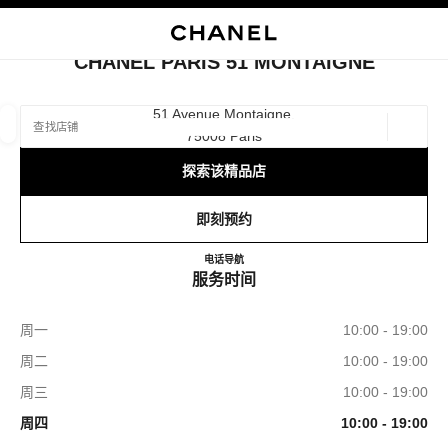
启用高对比
关闭精品店卡片 CHANEL PARIS 51 MONTAIGNE
CHANEL PARIS 51 MONTAIGNE
查找销售店铺
51 Avenue Montaigne,
75008 Paris
地理位
相关建议会显示在此搜索栏下方
0 有相关建议
探索该精品店
精品
眼镜
腕表与高级珠宝
香水与美容品
即刻预约
筛选结果依据：
筛选条件
CHANEL PARIS 51 MONTAI
电话
+33 01 87 21 50 33
导航
服务时间
周一
10:00 - 19:00
周二
10:00 - 19:00
周三
10:00 - 19:00
周四
10:00 - 19:00