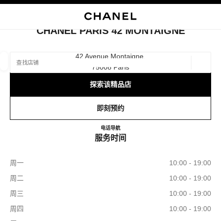
启用高对比
关闭精品店卡片 CHANEL PARIS 42 MONTAIGNE
CHANEL PARIS 42 MONTAIGNE
查找销售店铺
42 Avenue Montaigne,
75008 Paris
地理位
相关建议会显示在此搜索栏下方
0 有相关建议
探索该精品店
精品
眼镜
腕表与高级珠宝
香水与美容品
即刻预约
筛选结果依据：
筛选条件
CHANEL PARIS 42 MONTAI
电话
+33 01 87 21 50 32
导航
服务时间
周一
10:00 - 19:00
周二
10:00 - 19:00
周三
10:00 - 19:00
周四
10:00 - 19:00