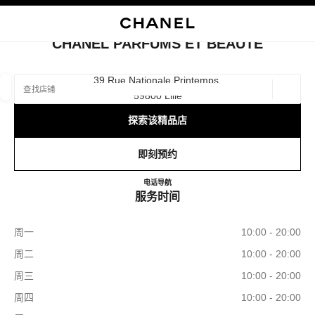
启用高对比
关闭精品店卡片 CHANEL PARFUMS ET BEAUTÉ
CHANEL PARFUMS ET BEAUTÉ
查找销售店铺
39 Rue Nationale Printemps,
59800 Lille
地理位
相关建议会显示在此搜索栏下方
0 有相关建议
探索该精品店
精品
眼镜
腕表与高级珠宝
香水与美容品
即刻预约
筛选结果依据：
筛选条件
CHANEL Parfums et Beauté
电话
320139852
导航
服务时间
周一
10:00 - 20:00
周二
10:00 - 20:00
周三
10:00 - 20:00
周四
10:00 - 20:00