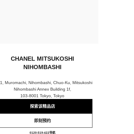
CHANEL MITSUKOSHI
NIHOMBASHI
-1, Muromachi, Nihombashi, Chuo-Ku, Mitsukoshi
Nihombashi Annex Building 1f,
103-8001 Tokyo, Tokyo
探索该精品店
即刻预约
CHANEL MITSUKOSHI NIHOMBASH
0120-519-422
电话
导航