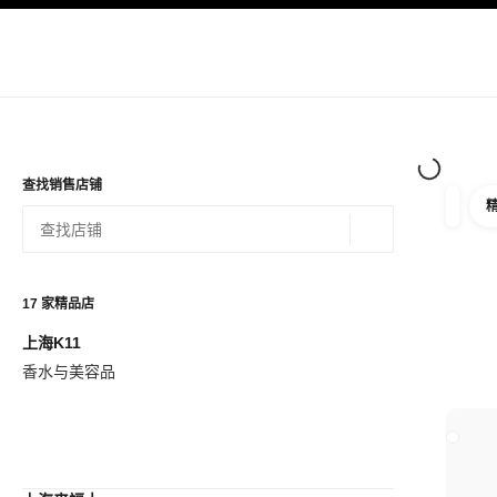
导航
启用高对比
查找销售店铺
筛选
筛选条
地理位置 - 寻找
相关建议会显示在此搜索栏下方
0 有相关建议
17
家精品店
上海K11
查看筛选条件
香水与美容品
关闭精品