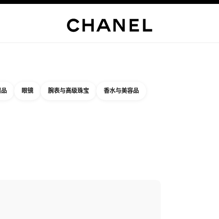
精品店专属
企业
高级定制服
精品
臻品珠宝
高级珠宝
腕表
眼镜
香水
彩妆
护肤品
关于香奈
精品
眼镜
腕表与高级珠宝
香水与美容品
结果依据：
件
您附近的精品店信息
店卡片 CHANEL MITSUKOSHI NIHOMBASHI