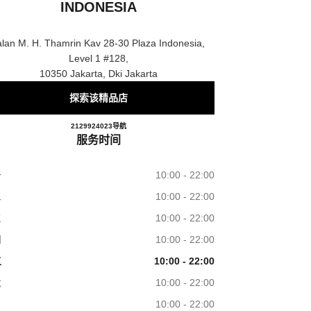
INDONESIA
alan M. H. Thamrin Kav 28-30 Plaza Indonesia,
Level 1 #128,
10350 Jakarta, Dki Jakarta
探索该精品店
CHANEL JAKARTA PLAZA INDONES
2129924023
电话
导航
服务时间
一
10:00 - 22:00
二
10:00 - 22:00
三
10:00 - 22:00
四
10:00 - 22:00
五
10:00 - 22:00
六
10:00 - 22:00
日
10:00 - 22:00