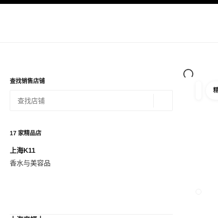
导航
启用高对比
查找销售店铺
筛选
筛选条
地理位置 - 寻找
相关建议会显示在此搜索栏下方
0 有相关建议
17
家精品店
上海K11
查看筛选条件
香水与美容品
关闭精品