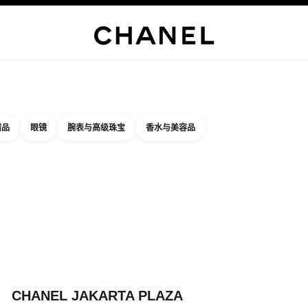
精品店专属
企业
高级定制服
精品
臻品珠宝
高级珠宝
腕表
眼镜
香水
彩妆
护肤品
关于香奈
精品
眼镜
腕表与高级珠宝
香水与美容品
结果依据：
件
您附近的精品店信息
店卡片 CHANEL JAKARTA PLAZA INDONESIA
CHANEL JAKARTA PLAZA