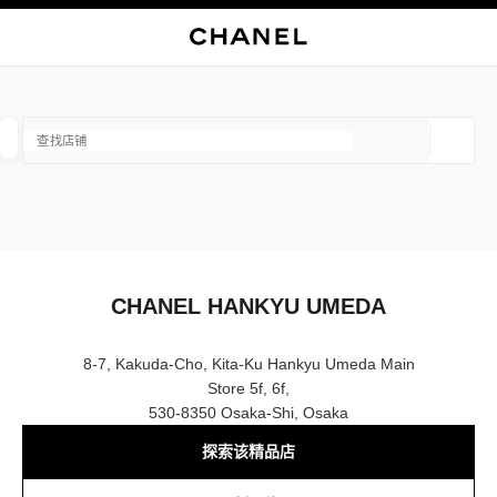
启用高对比
关闭精品店卡片 CHANEL HANKYU UMEDA
查找销售店铺
地理位
相关建议会显示在此搜索栏下方
0 有相关建议
精品
眼镜
腕表与高级珠宝
香水与美容品
筛选结果依据：
筛选条件
CHANEL HANKYU UMEDA
8-7, Kakuda-Cho, Kita-Ku Hankyu Umeda Main
Store 5f, 6f,
530-8350 Osaka-Shi, Osaka
探索该精品店