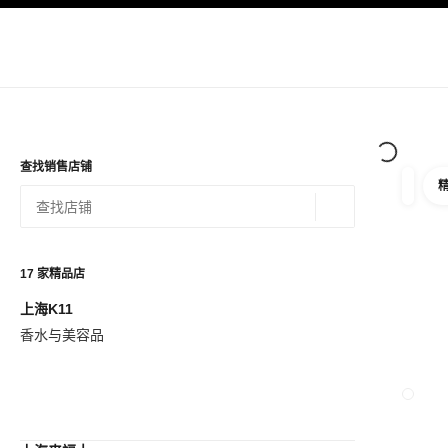
导航
启用高对比
查找销售店铺
筛选
筛选条
地理位置 - 寻找
相关建议会显示在此搜索栏下方
0 有相关建议
17
家精品店
上海K11
查看筛选条件
香水与美容品
关闭精