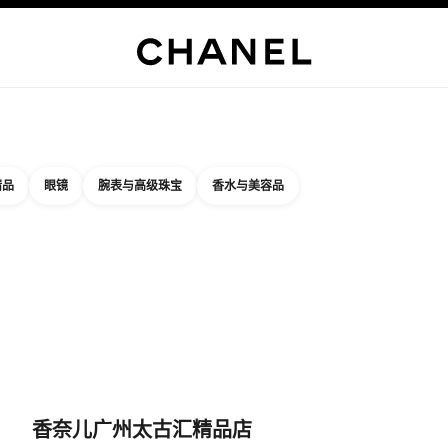
精品店专属
企业
高级定制服
精品
臻品珠宝
高级珠宝
腕表
眼镜
香水
彩妆
护肤品
关于香奈
精品
眼镜
腕表与高级珠宝
香水与美容品
结果依据：
件
您附近的精品店信息
品店卡片 香奈儿广州太古汇精品店
香奈儿广州太古汇精品店