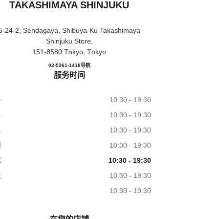
TAKASHIMAYA SHINJUKU
5-24-2, Sendagaya, Shibuya-Ku Takashimaya
Shinjuku Store,
151-8580 Tōkyō, Tōkyō
CHANEL FRAGRANCE & BEAUTY T
03-5361-1418
电话
导航
服务时间
一
10:30 - 19:30
二
10:30 - 19:30
三
10:30 - 19:30
四
10:30 - 19:30
五
10:30 - 19:30
六
10:30 - 19:30
日
10:30 - 19:30