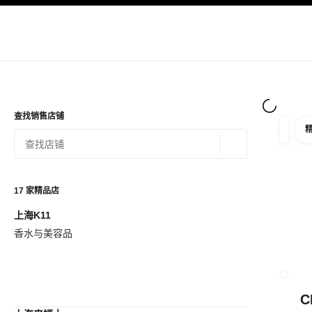
导航
启用高对比
查找销售店铺
筛选
筛选条
地理位置 - 寻找
相关建议会显示在此搜索栏下方
0 有相关建议
17
家精品店
上海K11
查看筛选条件
香水与美容品
关闭精品
C