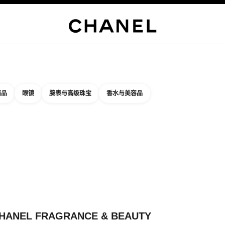
精品店专属
企业
高级定制服
精品
臻品珠宝
高级珠宝
腕表
眼镜
香水
彩妆
护肤品
关于香奈
精品
眼镜
腕表与高级珠宝
香水与美容品
结果依据：
件
您附近的精品店信息
店卡片 CHANEL FRAGRANCE & BEAUTY TAKASHIMAYA SHINJU
HANEL FRAGRANCE & BEAUTY