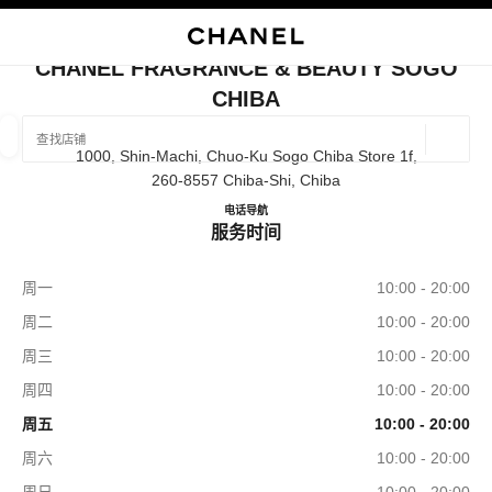
启用高对比
关闭精品店卡片 CHANEL FRAGRANCE & BEAUTY SOGO CHIBA
CHANEL FRAGRANCE & BEAUTY SOGO
CHIBA
查找销售店铺
地理位
1000, Shin-Machi, Chuo-Ku Sogo Chiba Store 1f,
相关建议会显示在此搜索栏下方
0 有相关建议
260-8557 Chiba-Shi, Chiba
CHANEL FRAGRANCE & BE
电话
043-245-8459
导航
精品
眼镜
腕表与高级珠宝
服务时间
香水与美容品
筛选结果依据：
筛选条件
周一
10:00 - 20:00
周二
10:00 - 20:00
周三
10:00 - 20:00
周四
10:00 - 20:00
周五
10:00 - 20:00
周六
10:00 - 20:00