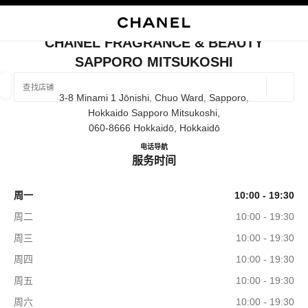
启用高对比
关闭精品店卡片 CHANEL FRAGRANCE & BEAUTY SAPPORO MITS
CHANEL FRAGRANCE & BEAUTY
SAPPORO MITSUKOSHI
查找销售店铺
地理位
3-8 Minami 1 Jōnishi, Chuo Ward, Sapporo,
相关建议会显示在此搜索栏下方
0 有相关建议
Hokkaido Sapporo Mitsukoshi,
060-8666 Hokkaidō, Hokkaidō
精品
眼镜
腕表与高级珠宝
香水与美容品
CHANEL FRAGRANCE & BE
电话
011-221-5829
导航
筛选结果依据：
筛选条件
服务时间
周一
10:00 - 19:30
周二
10:00 - 19:30
周三
10:00 - 19:30
周四
10:00 - 19:30
周五
10:00 - 19:30
周六
10:00 - 19:30