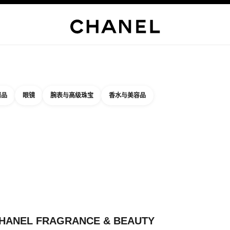
精品店专属
企业
高级定制服
精品
臻品珠宝
高级珠宝
腕表
眼镜
香水
彩妆
护肤品
关于香奈
精品
眼镜
腕表与高级珠宝
香水与美容品
结果依据：
件
您附近的精品店信息
店卡片 CHANEL FRAGRANCE & BEAUTY PRAGUE SAVARIN PAL
HANEL FRAGRANCE & BEAUTY