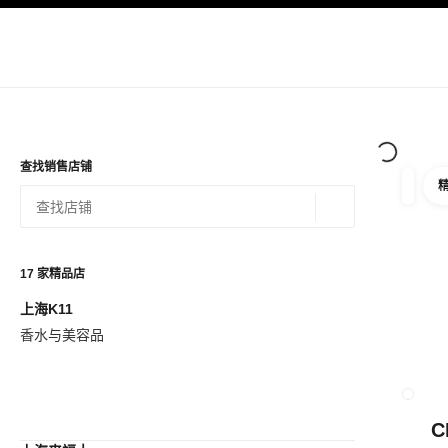
导航
启用高对比
查找销售店铺
筛选
筛选条
地理位置 - 寻找
相关建议会显示在此搜索栏下方
0 有相关建议
17
家精品店
上海K11
查看筛选条件
香水与美容品
关闭精品
C