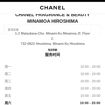
启用高对比
关闭精品店卡片 CHANEL FRAGRANCE & BEAUTY MINAMOA HIRO
CHANEL FRAGRANCE & BEAUTY
MINAMOA HIROSHIMA
查找销售店铺
地理位
1-2 Matsubara-Cho, Minami-Ku Minamoa 2f, Floor
相关建议会显示在此搜索栏下方
0 有相关建议
2,
732-0822 Hiroshima, Minami-Ku Hiroshima
精品
眼镜
腕表与高级珠宝
香水与美容品
CHANEL FRAGRANCE & BEAU
电话
822625519
导航
筛选结果依据：
筛选条件
服务时间
周一
10:00 - 20:00
周二
10:00 - 20:00
周三
10:00 - 20:00
周四
10:00 - 20:00
周五
10:00 - 20:00
周六
10:00 - 20:00