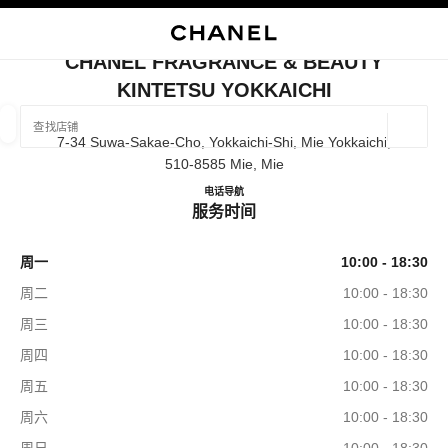
启用高对比
关闭精品店卡片 CHANEL FRAGRANCE & BEAUTY KINTETSU YOKK
CHANEL FRAGRANCE & BEAUTY
KINTETSU YOKKAICHI
查找销售店铺
地理位
7-34 Suwa-Sakae-Cho, Yokkaichi-Shi, Mie Yokkaichi,
相关建议会显示在此搜索栏下方
0 有相关建议
510-8585 Mie, Mie
CHANEL FRAGRANCE & BE
电话
059-353-9485
导航
精品
眼镜
腕表与高级珠宝
服务时间
香水与美容品
筛选结果依据：
筛选条件
周一
10:00 - 18:30
周二
10:00 - 18:30
周三
10:00 - 18:30
周四
10:00 - 18:30
周五
10:00 - 18:30
周六
10:00 - 18:30