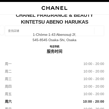
启用高对比
关闭精品店卡片 CHANEL FRAGRANCE & BEAUTY KINTETSU ABE
CHANEL FRAGRANCE & BEAUTY
KINTETSU ABENO HARUKAS
查找销售店铺
地理位
1-Chōme-1-43 Abenosuji 2f,
相关建议会显示在此搜索栏下方
0 有相关建议
545-8545 Osaka-Shi, Osaka
CHANEL FRAGRANCE & BE
电话
06-6623-0344
导航
精品
眼镜
腕表与高级珠宝
服务时间
香水与美容品
筛选结果依据：
筛选条件
周一
10:00 - 20:00
周二
10:00 - 20:00
周三
10:00 - 20:00
周四
10:00 - 20:00
周五
10:00 - 20:00
周六
10:00 - 20:00