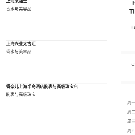
上海来福士
香水与美容品
T
Ha
上海兴业太古汇
香水与美容品
C
香奈儿上海半岛酒店腕表与高级珠宝店
腕表与高级珠宝
周
周
周
周