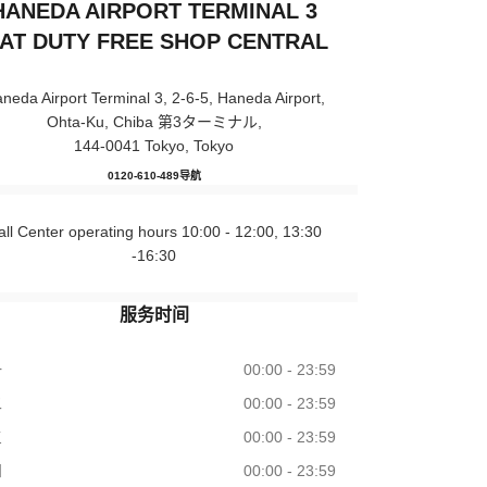
HANEDA AIRPORT TERMINAL 3
IAT DUTY FREE SHOP CENTRAL
neda Airport Terminal 3, 2-6-5, Haneda Airport,
Ohta-Ku, Chiba 第3ターミナル,
144-0041 Tokyo, Tokyo
CHANEL FRAGRANCE & BEAUTY HA
0120-610-489
电话
导航
all Center operating hours 10:00 - 12:00, 13:30
-16:30
服务时间
一
00:00 - 23:59
二
00:00 - 23:59
三
00:00 - 23:59
四
00:00 - 23:59