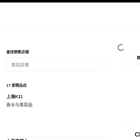
导航
启用高对比
查找销售店铺
筛选
筛选条
地理位置 - 寻找
相关建议会显示在此搜索栏下方
0 有相关建议
17
家精品店
上海K11
查看筛选条件
香水与美容品
C