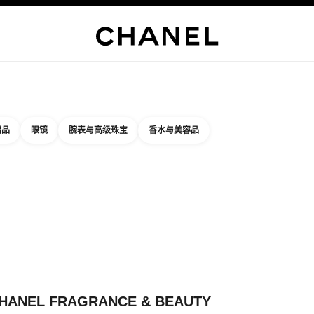
精品店专属
企业
高级定制服
精品
臻品珠宝
高级珠宝
腕表
眼镜
香水
彩妆
护肤品
关于香奈
精品
眼镜
腕表与高级珠宝
香水与美容品
结果依据：
件
您附近的精品店信息
关闭精品店卡片 CHANEL FRAGRANCE & BEA
HANEL FRAGRANCE & BEAUTY