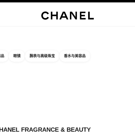
精品店专属
企业
高级定制服
精品
臻品珠宝
高级珠宝
腕表
眼镜
香水
彩妆
护肤品
关于香奈
精品
眼镜
腕表与高级珠宝
香水与美容品
结果依据：
件
您附近的精品店信息
店卡片 CHANEL FRAGRANCE & BEAUTY DAIMARU KOBE
HANEL FRAGRANCE & BEAUTY