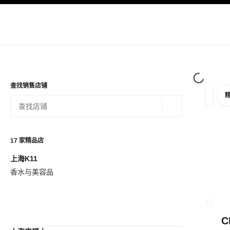
导航
启用高对比
查找销售店铺
筛选
筛选条
地理位置 - 寻找
相关建议会显示在此搜索栏下方
0 有相关建议
17
家精品店
上海K11
查看筛选条件
香水与美容品
关闭精品
C