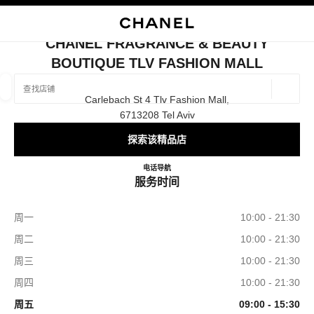
启用高对比
关闭精品店卡片 CHANEL FRAGRANCE & BEAUTY BOUTIQUE TLV 
CHANEL FRAGRANCE & BEAUTY
BOUTIQUE TLV FASHION MALL
查找销售店铺
地理位
Carlebach St 4 Tlv Fashion Mall,
相关建议会显示在此搜索栏下方
0 有相关建议
6713208 Tel Aviv
探索该精品店
精品
眼镜
腕表与高级珠宝
香水与美容品
筛选结果依据：
筛选条件
CHANEL FRAGRANCE & BE
电话
37506627
导航
服务时间
周一
10:00 - 21:30
周二
10:00 - 21:30
周三
10:00 - 21:30
周四
10:00 - 21:30
周五
09:00 - 15:30