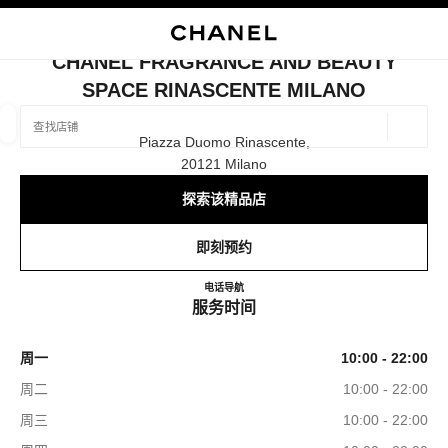
启用高对比
关闭精品店卡片 CHANEL FRAGRANCE AND BEAUTY SPACE RINAS
CHANEL FRAGRANCE AND BEAUTY
SPACE RINASCENTE MILANO
查找销售店铺
地理位
Piazza Duomo Rinascente,
相关建议会显示在此搜索栏下方
0 有相关建议
20121 Milano
探索该精品店
精品
眼镜
腕表与高级珠宝
香水与美容品
筛选结果依据：
筛选条件
即刻预约
CHANEL FRAGRANCE AND 
电话
0289015480
导航
服务时间
周一
10:00 - 22:00
周二
10:00 - 22:00
周三
10:00 - 22:00