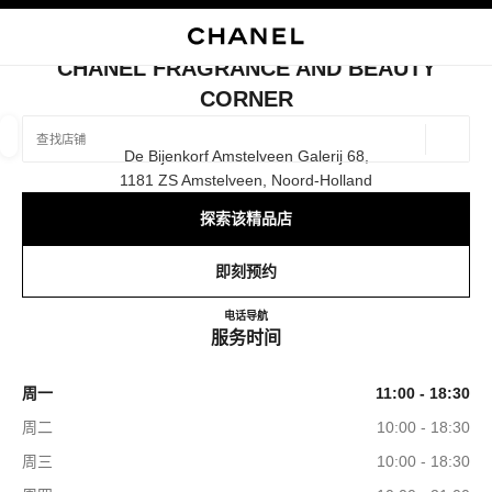
启用高对比
关闭精品店卡片 CHANEL FRAGRANCE AND BEAUTY CORNER
CHANEL FRAGRANCE AND BEAUTY
CORNER
查找销售店铺
地理位
De Bijenkorf Amstelveen Galerij 68,
相关建议会显示在此搜索栏下方
0 有相关建议
1181 ZS Amstelveen, Noord-Holland
探索该精品店
精品
眼镜
腕表与高级珠宝
香水与美容品
筛选结果依据：
筛选条件
即刻预约
CHANEL Fragrance and Beauty 
电话
641690942
导航
服务时间
周一
11:00 - 18:30
周二
10:00 - 18:30
周三
10:00 - 18:30