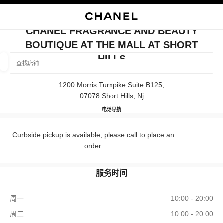
启用高对比
关闭精品店卡片 CHANEL FRAGRANCE AND BEAUTY BOUTIQUE AT 
CHANEL FRAGRANCE AND BEAUTY
BOUTIQUE AT THE MALL AT SHORT
查找销售店铺
HILLS
地理位
相关建议会显示在此搜索栏下方
0 有相关建议
1200 Morris Turnpike Suite B125,
07078 Short Hills, Nj
精品
眼镜
腕表与高级珠宝
香水与美容品
筛选结果依据：
筛选条件
CHANEL Fragrance and Beauty bou
电话
(862) 901-6312
导航
Curbside pickup is available; please call to place an
order.
服务时间
周一
10:00 - 20:00
周二
10:00 - 20:00