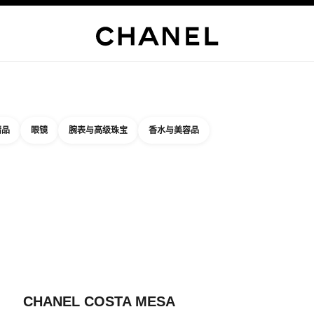
精品店专属
企业
高级定制服
精品
臻品珠宝
高级珠宝
腕表
眼镜
香水
彩妆
护肤品
关于香奈
精品
眼镜
腕表与高级珠宝
香水与美容品
结果依据：
件
您附近的精品店信息
品店卡片 CHANEL COSTA MESA
CHANEL COSTA MESA