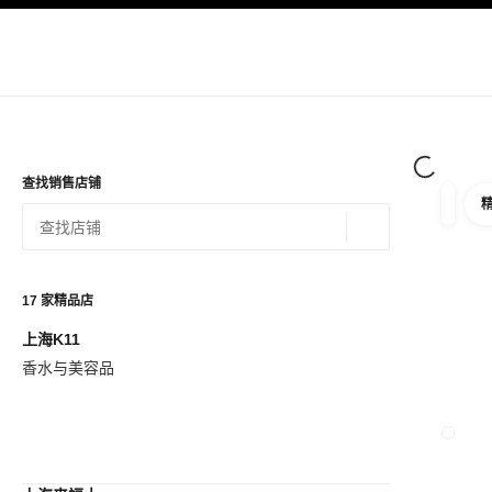
导航
启用高对比
查找销售店铺
筛选
筛选条
地理位置 - 寻找
相关建议会显示在此搜索栏下方
0 有相关建议
17
家精品店
上海K11
查看筛选条件
香水与美容品
关闭精