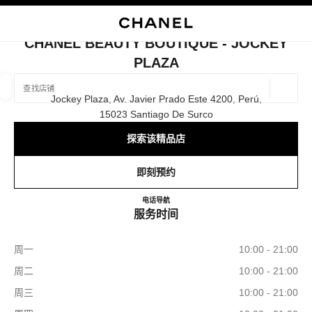
启用高对比
关闭精品店卡片 CHANEL BEAUTY BOUTIQUE - JOCKEY PLAZA
CHANEL BEAUTY BOUTIQUE - JOCKEY
PLAZA
查找销售店铺
地理位
Jockey Plaza, Av. Javier Prado Este 4200, Perú,
相关建议会显示在此搜索栏下方
0 有相关建议
15023 Santiago De Surco
探索该精品店
精品
眼镜
腕表与高级珠宝
香水与美容品
筛选结果依据：
筛选条件
即刻预约
CHANEL Beauty Boutique - Jock
电话
+51 981 067 729
导航
服务时间
周一
10:00 - 21:00
周二
10:00 - 21:00
周三
10:00 - 21:00