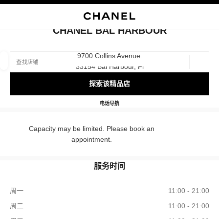
启用高对比
关闭精品店卡片 CHANEL BAL HARBOUR
CHANEL BAL HARBOUR
查找销售店铺
9700 Collins Avenue,
33154 Bal Harbour, Fl
地理位
相关建议会显示在此搜索栏下方
0 有相关建议
探索该精品店
精品
眼镜
腕表与高级珠宝
香水与美容品
CHANEL BAL HARBOUR
电话
3058680550
导航
筛选结果依据：
筛选条件
Capacity may be limited. Please book an
appointment.
服务时间
周一
11:00 - 21:00
周二
11:00 - 21:00