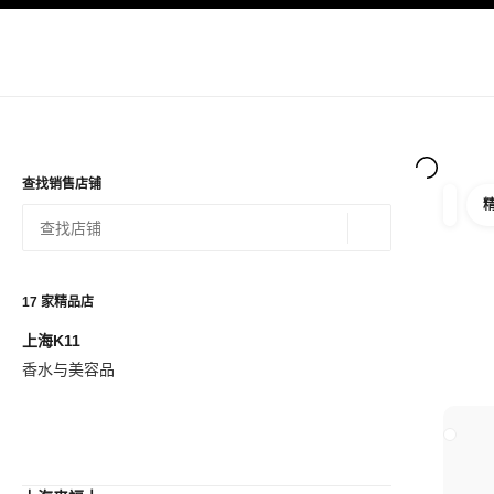
导航
启用高对比
查找销售店铺
筛选
筛选条
地理位置 - 寻找
相关建议会显示在此搜索栏下方
0 有相关建议
17
家精品店
上海K11
查看筛选条件
香水与美容品
关闭精品