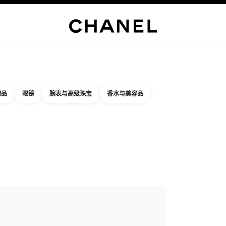
精品店专属
企业
高级定制服
精品
臻品珠宝
高级珠宝
腕表
眼镜
香水
彩妆
护肤品
关于香奈
精品
眼镜
腕表与高级珠宝
香水与美容品
结果依据：
件
您附近的精品店信息
店卡片 CHANEL 5TH AVENUE WATCHES AND FINE JEWELRY BO