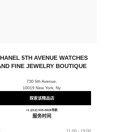
HANEL 5TH AVENUE WATCHES
AND FINE JEWELRY BOUTIQUE
730 5th Avenue,
10019 New York, Ny
探索该精品店
CHANEL 5th Avenue Watches and Fine J
+1 (212) 535-5828
电话
导航
服务时间
一
11:00 - 19:00