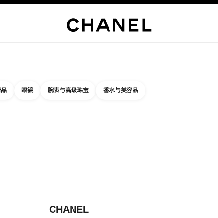
精品店专属
企业
高级定制服
精品
臻品珠宝
高级珠宝
腕表
眼镜
香水
彩妆
护肤品
关于香奈
精品
眼镜
腕表与高级珠宝
香水与美容品
结果依据：
件
您附近的精品店信息
品店卡片 CHANEL
CHANEL