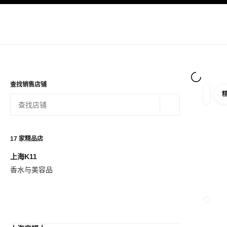
导航
启用高对比
查找销售店铺
筛选
筛选条
地理位置 - 寻找
相关建议会显示在此搜索栏下方
0 有相关建议
17
家精品店
上海K11
查看筛选条件
香水与美容品
关闭精