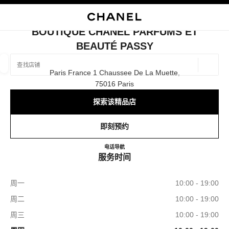
启用高对比
关闭精品店卡片 BOUTIQUE CHANEL PARFUMS ET BEAUTÉ PASSY
BOUTIQUE CHANEL PARFUMS ET
BEAUTÉ PASSY
查找销售店铺
地理位
Paris France 1 Chaussee De La Muette,
相关建议会显示在此搜索栏下方
0 有相关建议
75016 Paris
探索该精品店
精品
眼镜
腕表与高级珠宝
香水与美容品
筛选结果依据：
筛选条件
即刻预约
Boutique CHANEL Parfums et Be
电话
140502200
导航
服务时间
周一
10:00 - 19:00
周二
10:00 - 19:00
周三
10:00 - 19:00